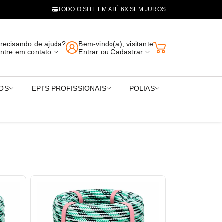
TODO O SITE EM ATÉ 6X SEM JUROS
enture | EPIs e Equipamentos p
recisando de ajuda?
Bem-vindo(a), visitante
ntre em contato
Entrar
ou
Cadastrar
VOS
EPI'S PROFISSIONAIS
POLIAS