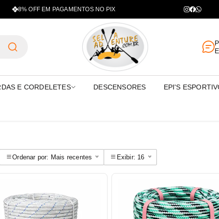
8% OFF EM PAGAMENTOS NO PIX
Selva Adv
P
E
DAS E CORDELETES
DESCENSORES
EPI'S ESPORTI
Ordenar por: Mais recentes
Exibir: 16