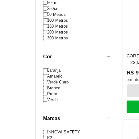
50cm
250cm
50 Metros
100 Metros
150 Metros
200 Metros
300 Metros
CORD
Cor
– 22,
Laranja
R$ 9
Amarelo
em até
Verde Claro
Branco
Preto
Verde
Marcas
INNOVA SAFETY
K2