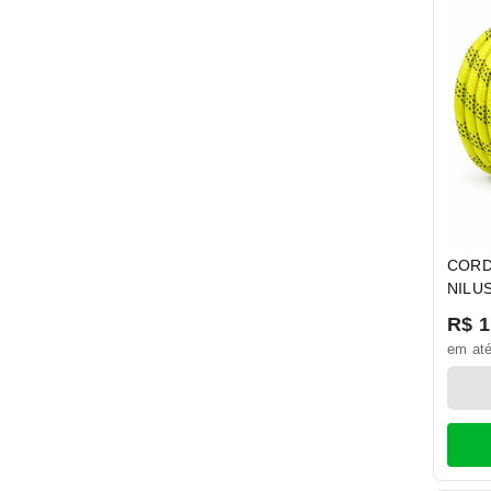
CORD
NILU
SAFE
R$ 1
em até