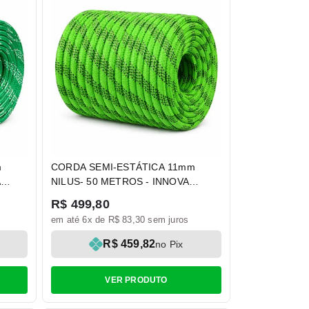
m
CORDA SEMI-ESTÁTICA 11mm
A
NILUS- 50 METROS - INNOVA
SAFETY
R$ 499,80
em até 6x de R$ 83,30 sem juros
R$ 459,82
no Pix
VER PRODUTO