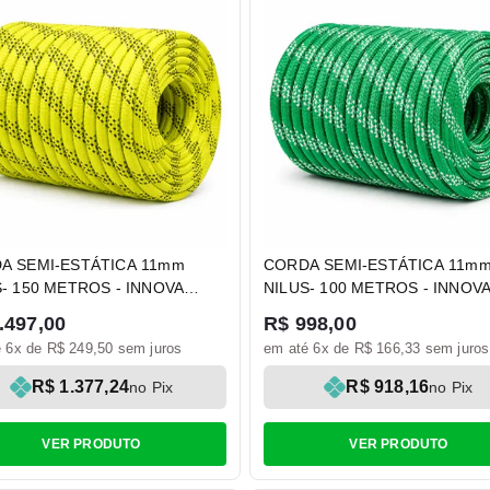
A SEMI-ESTÁTICA 11mm
CORDA SEMI-ESTÁTICA 11m
S- 150 METROS - INNOVA
NILUS- 100 METROS - INNOV
TY
SAFETY
.497,00
R$ 998,00
 6x de R$ 249,50 sem juros
em até 6x de R$ 166,33 sem juros
R$ 1.377,24
R$ 918,16
no Pix
no Pix
VER PRODUTO
VER PRODUTO