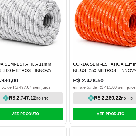
A SEMI-ESTÁTICA 11mm
CORDA SEMI-ESTÁTICA 11m
S- 300 METROS - INNOVA
NILUS- 250 METROS - INNOV
TY
SAFETY
.986,00
R$ 2.478,50
 6x de R$ 497,67 sem juros
em até 6x de R$ 413,08 sem juros
R$ 2.747,12
R$ 2.280,22
no Pix
no Pix
VER PRODUTO
VER PRODUTO