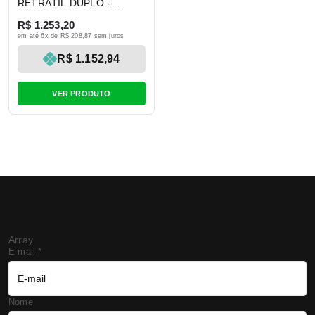
RETRÁTIL DUPLO -
STEELFLEX
R$ 1.253,20
em até 6x de R$ 208,87 sem juros
R$ 1.152,94
VER PRODUTO
Newsletter
Array
E-mail
*
Nome