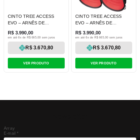
CINTO TREE ACCESS
CINTO TREE ACCESS
EVO – ARNÊS DE
EVO – ARNÊS DE
ARBORIST
ARBORIST
R$ 3.990,00
R$ 3.990,00
PROFISSIONAL – CAMP
PROFISSIONAL – CAMP
em até 6x de R$ 665,00 sem juros
em até 6x de R$ 665,00 sem juros
R$ 3.670,80
R$ 3.670,80
VER PRODUTO
VER PRODUTO
Newsletter
Array
E-mail
*