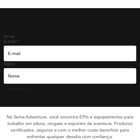
Newsletter
Array
E-mail
*
Nome
Inscrever-se
Selva Adventure | 
Na Selva Adventure, você encontra EPIs e equipamentos para
trabalho em altura, resgate e esportes de aventura. Produtos
certificados, seguros e com o melhor custo-benefício para
enfrentar qualquer desafio com confiança.